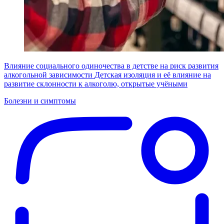
Влияние социального одиночества в детстве на риск развития
алкогольной зависимости
Детская изоляция и её влияние на
развитие склонности к алкоголю, открытые учёными
Болезни и симптомы