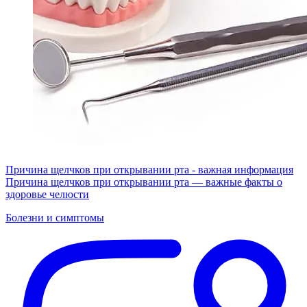
Причина щелчков при открывании рта - важная информация
Причина щелчков при открывании рта — важные факты о
здоровье челюсти
Болезни и симптомы